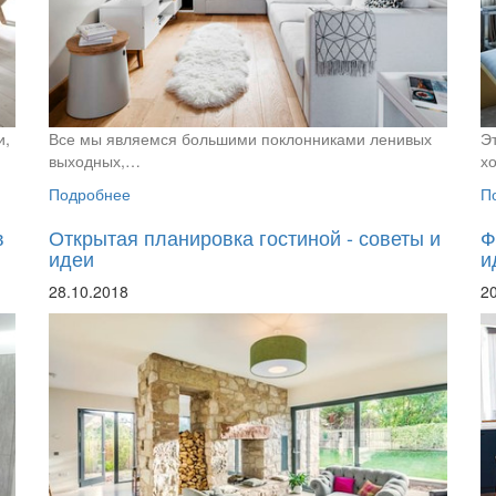
и,
Все мы являемся большими поклонниками ленивых
Э
выходных,…
х
Подробнее
П
в
Открытая планировка гостиной - советы и
Ф
идеи
и
28.10.2018
2