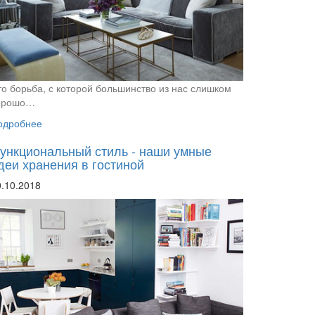
то борьба, с которой большинство из нас слишком
орошо…
одробнее
ункциональный стиль - наши умные
деи хранения в гостиной
0.10.2018