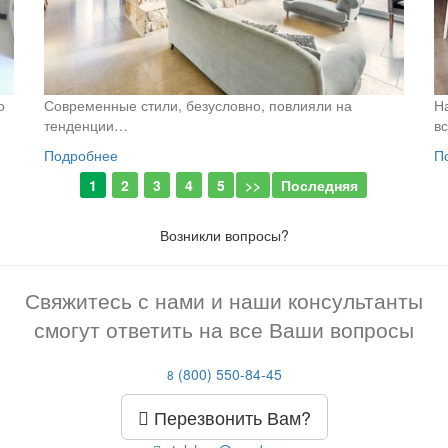
о
Современные стили, безусловно, повлияли на
Н
тенденции…
в
Подробнее
П
1
2
3
4
5
>>
Последняя
Возникли вопросы?
Свяжитесь с нами и наши консультанты
смогут ответить на все Ваши вопросы
(800) 550-84-45
8
Перезвонить Вам?